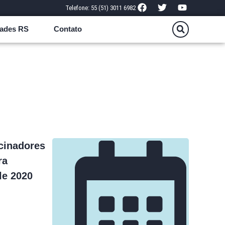
Telefone: 55 (51) 3011 6982
ades RS
Contato
cinadores
ra
le 2020