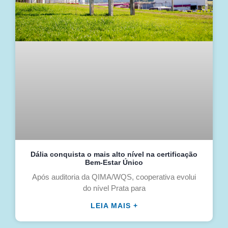
Dália conquista o mais alto nível na certificação
Bem-Estar Único
Após auditoria da QIMA/WQS, cooperativa evolui
do nível Prata para
LEIA MAIS +