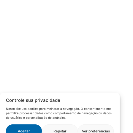
Câmara da Indústria, Comércio e Serviços surgiu em 2005,
para suprir a necessidade da região de ter um organismo
que fosse o articulador da classe empresarial.
Contato:
Atendimento de segunda à sexta, das 9h às 18h.
55 (51) 3011 6982
cic@cicvaledotaquari.com.br
contato@cicvaledotaquari.com.br
Endereço:
Rua Silva Jardim, 96 Lajeado, Rio Grande do Sul –
Controle sua privacidade
Brasil CEP: 95900-000
Nosso site usa cookies para melhorar a navegação. O consentimento nos
permitirá processar dados como comportamento de navegação ou dados
Redes Sociais:
de usuários e personalização de anúncios.
Aceitar
Rejeitar
Ver preferências