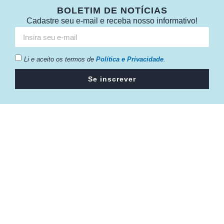
BOLETIM DE NOTÍCIAS
Cadastre seu e-mail e receba nosso informativo!
Li e aceito os termos de
Política e Privacidade
.
Se inscrever
Câmara da Indústria, Comércio e Serviços surgiu em 2005,
para suprir a necessidade da região de ter um organismo
que fosse o articulador da classe empresarial.
Contato:
Atendimento de segunda à sexta, das 9h às 18h.
55 (51) 3011 6982