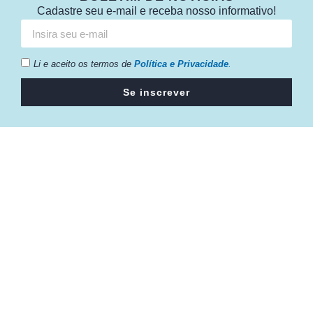
Cadastre seu e-mail e receba nosso informativo!
Li e aceito os termos de
Política e Privacidade
.
Se inscrever
Câmara da Indústria, Comércio e Serviços surgiu em 2005,
para suprir a necessidade da região de ter um organismo
que fosse o articulador da classe empresarial.
Contato:
Atendimento de segunda à sexta, das 9h às 18h.
55 (51) 3011 6982
cic@cicvaledotaquari.com.br