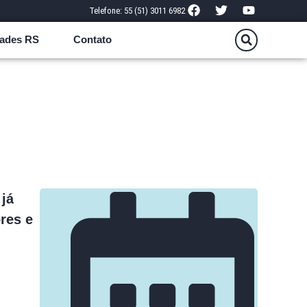
Telefone: 55 (51) 3011 6982
ades RS
Contato
já
res e