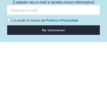
Cadastre seu e-mail e receba nosso informativo!
Li e aceito os termos de
Política e Privacidade
.
Se inscrever
Câmara da Indústria, Comércio e Serviços surgiu em 2005,
para suprir a necessidade da região de ter um organismo
que fosse o articulador da classe empresarial.
Contato:
Atendimento de segunda à sexta, das 9h às 18h.
55 (51) 3011 6982
cic@cicvaledotaquari.com.br