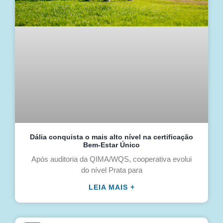
Dália conquista o mais alto nível na certificação
Bem-Estar Único
Após auditoria da QIMA/WQS, cooperativa evolui
do nível Prata para
LEIA MAIS +