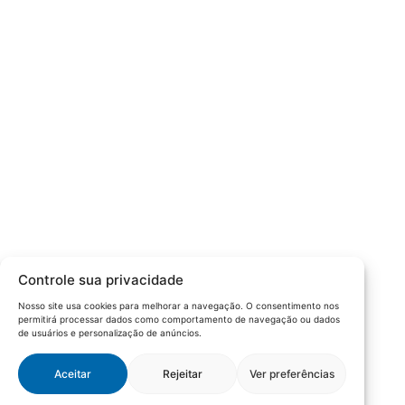
Câmara da Indústria, Comércio e Serviços surgiu em 2005,
para suprir a necessidade da região de ter um organismo
que fosse o articulador da classe empresarial.
Contato:
Atendimento de segunda à sexta, das 9h às 18h.
55 (51) 3011 6982
cic@cicvaledotaquari.com.br
contato@cicvaledotaquari.com.br
Endereço:
Rua Silva Jardim, 96 Lajeado, Rio Grande do Sul –
Controle sua privacidade
Brasil CEP: 95900-000
Nosso site usa cookies para melhorar a navegação. O consentimento nos
permitirá processar dados como comportamento de navegação ou dados
Redes Sociais:
de usuários e personalização de anúncios.
Aceitar
Rejeitar
Ver preferências