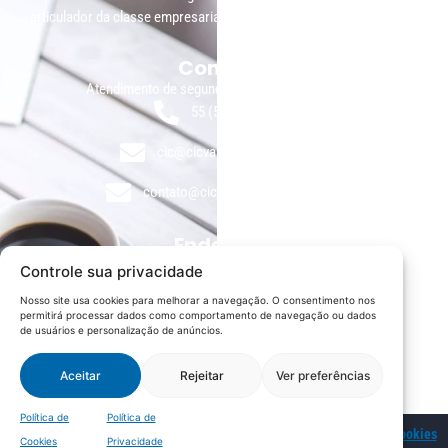
articulador da classe empresarial.
Contato:
Atendimento de segunda à sexta, das 9h às 18h.
55 (51) 3011 6982
cic@cicvaledotaquari.com.br
contato@cicvaledotaquari.com.br
Endereço:
Rua Silva Jardim, 96 Lajeado, Rio Grande do Sul – Brasil
Controle sua privacidade
CEP: 95900-000
Nosso site usa cookies para melhorar a navegação. O consentimento nos
permitirá processar dados como comportamento de navegação ou dados
Redes Sociais:
de usuários e personalização de anúncios.
Aceitar
Rejeitar
Ver preferências
Política de
Política de
© 2022 – CIC Vale do Taquari |
Política de Privacidade
|
Política de Cookies
Cookies
Privacidade