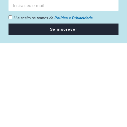
Li e aceito os termos de
Política e Privacidade
.
Se inscrever
Câmara da Indústria, Comércio e Serviços surgiu em 2005,
para suprir a necessidade da região de ter um organismo
que fosse o articulador da classe empresarial.
Contato:
Atendimento de segunda à sexta, das 9h às 18h.
55 (51) 3011 6982
cic@cicvaledotaquari.com.br