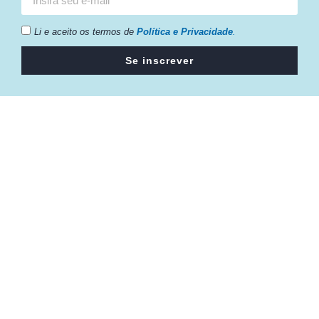
Li e aceito os termos de
Política e Privacidade
.
Se inscrever
Câmara da Indústria, Comércio e Serviços surgiu em 2005,
para suprir a necessidade da região de ter um organismo
que fosse o articulador da classe empresarial.
Contato:
Atendimento de segunda à sexta, das 9h às 18h.
55 (51) 3011 6982
cic@cicvaledotaquari.com.br
contato@cicvaledotaquari.com.br