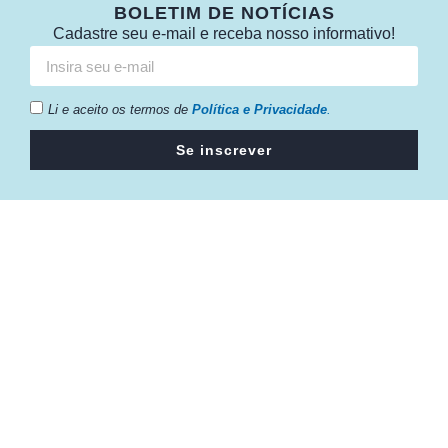
BOLETIM DE NOTÍCIAS
Cadastre seu e-mail e receba nosso informativo!
Li e aceito os termos de
Política e Privacidade
.
Se inscrever
Câmara da Indústria, Comércio e Serviços surgiu em 2005,
para suprir a necessidade da região de ter um organismo
que fosse o articulador da classe empresarial.
Contato:
Atendimento de segunda à sexta, das 9h às 18h.
55 (51) 3011 6982