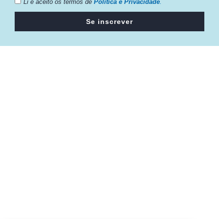
Li e aceito os termos de
Política e Privacidade
.
Se inscrever
Câmara da Indústria, Comércio e Serviços surgiu em 2005,
para suprir a necessidade da região de ter um organismo
que fosse o articulador da classe empresarial.
Contato:
Atendimento de segunda à sexta, das 9h às 18h.
55 (51) 3011 6982
cic@cicvaledotaquari.com.br
contato@cicvaledotaquari.com.br