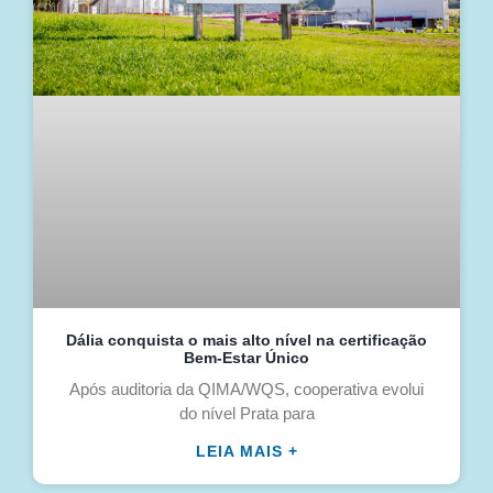
Dália conquista o mais alto nível na certificação
Bem-Estar Único
Após auditoria da QIMA/WQS, cooperativa evolui
do nível Prata para
LEIA MAIS +