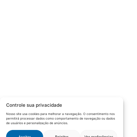
Câmara da Indústria, Comércio e Serviços surgiu em 2005,
para suprir a necessidade da região de ter um organismo
que fosse o articulador da classe empresarial.
Contato:
Atendimento de segunda à sexta, das 9h às 18h.
55 (51) 3011 6982
cic@cicvaledotaquari.com.br
contato@cicvaledotaquari.com.br
Endereço:
Rua Silva Jardim, 96 Lajeado, Rio Grande do Sul –
Controle sua privacidade
Brasil CEP: 95900-000
Nosso site usa cookies para melhorar a navegação. O consentimento nos
permitirá processar dados como comportamento de navegação ou dados
Redes Sociais:
de usuários e personalização de anúncios.
Aceitar
Rejeitar
Ver preferências