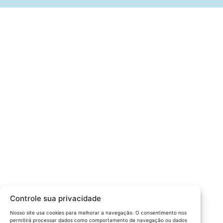
Câmara da Indústria, Comércio e Serviços surgiu em 2005,
para suprir a necessidade da região de ter um organismo
que fosse o articulador da classe empresarial.
Contato:
Atendimento de segunda à sexta, das 9h às 18h.
55 (51) 3011 6982
cic@cicvaledotaquari.com.br
contato@cicvaledotaquari.com.br
Endereço:
Rua Silva Jardim, 96 Lajeado, Rio Grande do Sul –
Controle sua privacidade
Brasil CEP: 95900-000
Nosso site usa cookies para melhorar a navegação. O consentimento nos
permitirá processar dados como comportamento de navegação ou dados