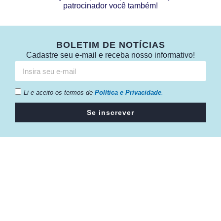
patrocinador você também!
BOLETIM DE NOTÍCIAS
Cadastre seu e-mail e receba nosso informativo!
Li e aceito os termos de
Política e Privacidade
.
Se inscrever
Câmara da Indústria, Comércio e Serviços surgiu em 2005,
para suprir a necessidade da região de ter um organismo
que fosse o articulador da classe empresarial.