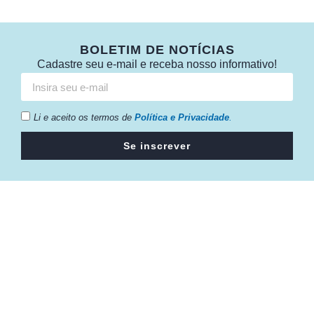
BOLETIM DE NOTÍCIAS
Cadastre seu e-mail e receba nosso informativo!
Li e aceito os termos de
Política e Privacidade
.
Se inscrever
Câmara da Indústria, Comércio e Serviços surgiu em 2005,
para suprir a necessidade da região de ter um organismo
que fosse o articulador da classe empresarial.
Contato: