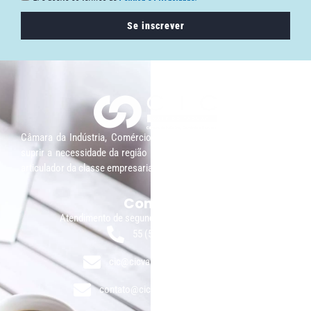
Se inscrever
Câmara da Indústria, Comércio e Serviços surgiu em 2005, para
suprir a necessidade da região de ter um organismo que fosse o
articulador da classe empresarial.
Contato:
Atendimento de segunda à sexta, das 9h às 18h.
55 (51) 3011 6982
cic@cicvaledotaquari.com.br
contato@cicvaledotaquari.com.br