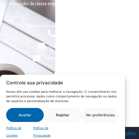
articulador da classe empresarial.
Contato:
Atendimento de segunda à sexta, das 9h às 18h.
55 (51) 3011 6982
cic@cicvaledotaquari.com.br
contato@cicvaledotaquari.com.br
Endereço:
Rua Silva Jardim, 96 Lajeado, Rio Grande do Sul – Brasil
Controle sua privacidade
CEP: 95900-000
Nosso site usa cookies para melhorar a navegação. O consentimento nos
permitirá processar dados como comportamento de navegação ou dados
Redes Sociais:
de usuários e personalização de anúncios.
Aceitar
Rejeitar
Ver preferências
Política de
Política de
© 2022 – CIC Vale do Taquari |
Política de Privacidade
|
Política de Cookies
Cookies
Privacidade