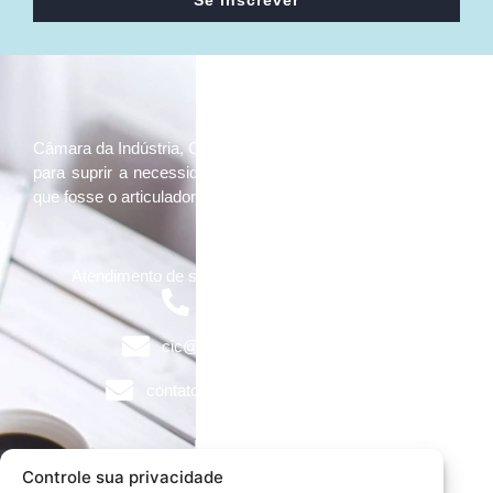
Se inscrever
Câmara da Indústria, Comércio e Serviços surgiu em 2005,
para suprir a necessidade da região de ter um organismo
que fosse o articulador da classe empresarial.
Contato:
Atendimento de segunda à sexta, das 9h às 18h.
55 (51) 3011 6982
cic@cicvaledotaquari.com.br
contato@cicvaledotaquari.com.br
Endereço:
Rua Silva Jardim, 96 Lajeado, Rio Grande do Sul –
Controle sua privacidade