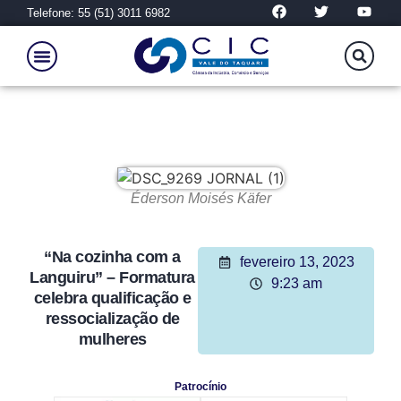
Telefone: 55 (51) 3011 6982
Éderson Moisés Käfer
“Na cozinha com a
fevereiro 13, 2023
Languiru” –
Formatura
9:23 am
celebra qualificação e
ressocialização de
mulheres
Patrocínio