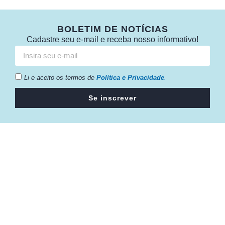
BOLETIM DE NOTÍCIAS
Cadastre seu e-mail e receba nosso informativo!
Li e aceito os termos de
Política e Privacidade
.
Se inscrever
Câmara da Indústria, Comércio e Serviços surgiu em 2005,
para suprir a necessidade da região de ter um organismo
que fosse o articulador da classe empresarial.
Contato:
Atendimento de segunda à sexta, das 9h às 18h.