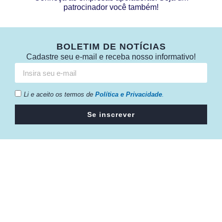
patrocinador você também!
BOLETIM DE NOTÍCIAS
Cadastre seu e-mail e receba nosso informativo!
Li e aceito os termos de
Política e Privacidade
.
Se inscrever
Câmara da Indústria, Comércio e Serviços surgiu em 2005,
para suprir a necessidade da região de ter um organismo
que fosse o articulador da classe empresarial.