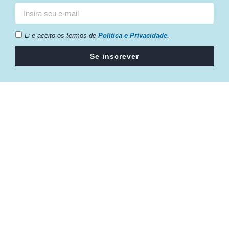
Li e aceito os termos de
Política e Privacidade
.
Se inscrever
Câmara da Indústria, Comércio e Serviços surgiu em 2005,
para suprir a necessidade da região de ter um organismo
que fosse o articulador da classe empresarial.
Contato:
Atendimento de segunda à sexta, das 9h às 18h.
55 (51) 3011 6982
cic@cicvaledotaquari.com.br