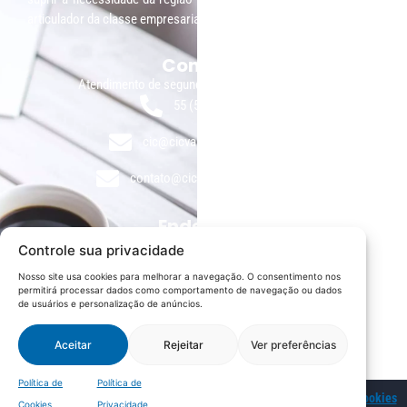
articulador da classe empresarial.
Contato:
Atendimento de segunda à sexta, das 9h às 18h.
55 (51) 3011 6982
cic@cicvaledotaquari.com.br
contato@cicvaledotaquari.com.br
Endereço:
Rua Silva Jardim, 96 Lajeado, Rio Grande do Sul – Brasil
Controle sua privacidade
CEP: 95900-000
Nosso site usa cookies para melhorar a navegação. O consentimento nos
permitirá processar dados como comportamento de navegação ou dados
Redes Sociais:
de usuários e personalização de anúncios.
Aceitar
Rejeitar
Ver preferências
Política de
Política de
© 2022 – CIC Vale do Taquari |
Política de Privacidade
|
Política de Cookies
Cookies
Privacidade