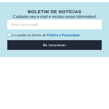
BOLETIM DE NOTÍCIAS
Cadastre seu e-mail e receba nosso informativo!
Li e aceito os termos de
Política e Privacidade
.
Se inscrever
Câmara da Indústria, Comércio e Serviços surgiu em 2005,
para suprir a necessidade da região de ter um organismo
que fosse o articulador da classe empresarial.
Contato:
Atendimento de segunda à sexta, das 9h às 18h.