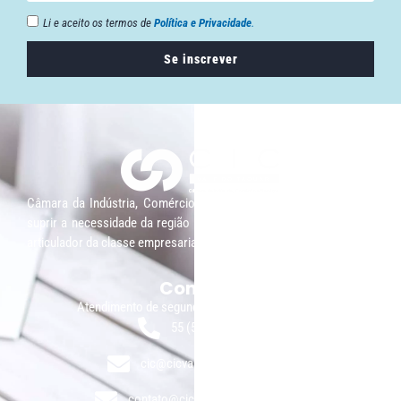
Li e aceito os termos de
Política e Privacidade
.
Se inscrever
Câmara da Indústria, Comércio e Serviços surgiu em 2005, para
suprir a necessidade da região de ter um organismo que fosse o
articulador da classe empresarial.
Contato:
Atendimento de segunda à sexta, das 9h às 18h.
55 (51) 3011 6982
cic@cicvaledotaquari.com.br
contato@cicvaledotaquari.com.br