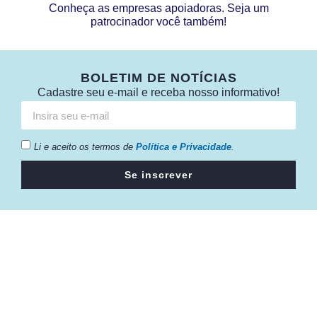
Conheça as empresas apoiadoras. Seja um
patrocinador você também!
BOLETIM DE NOTÍCIAS
Cadastre seu e-mail e receba nosso informativo!
Li e aceito os termos de
Política e Privacidade
.
Se inscrever
Câmara da Indústria, Comércio e Serviços surgiu em 2005,
para suprir a necessidade da região de ter um organismo
que fosse o articulador da classe empresarial.