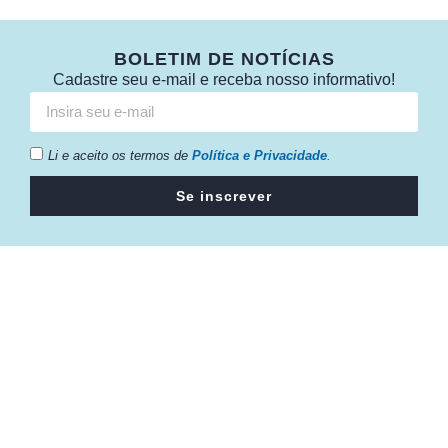
BOLETIM DE NOTÍCIAS
Cadastre seu e-mail e receba nosso informativo!
Li e aceito os termos de
Política e Privacidade
.
Se inscrever
Câmara da Indústria, Comércio e Serviços surgiu em 2005,
para suprir a necessidade da região de ter um organismo
que fosse o articulador da classe empresarial.
Contato:
Atendimento de segunda à sexta, das 9h às 18h.