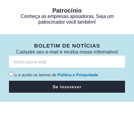
Patrocínio
Conheça as empresas apoiadoras. Seja um
patrocinador você também!
BOLETIM DE NOTÍCIAS
Cadastre seu e-mail e receba nosso informativo!
Li e aceito os termos de
Política e Privacidade
.
Se inscrever
Câmara da Indústria, Comércio e Serviços surgiu em 2005,
para suprir a necessidade da região de ter um organismo