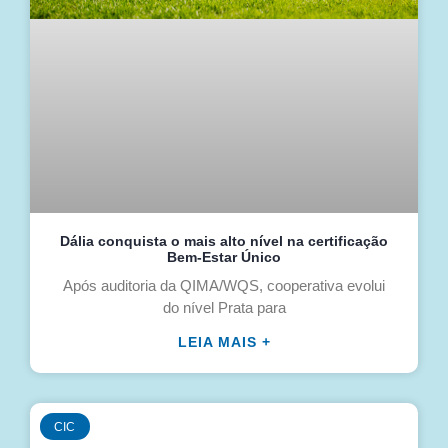
Dália conquista o mais alto nível na certificação
Bem-Estar Único
Após auditoria da QIMA/WQS, cooperativa evolui
do nível Prata para
LEIA MAIS +
CIC