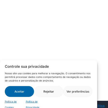
que fosse o articulador da classe empresarial.
Contato:
Atendimento de segunda à sexta, das 9h às 18h.
55 (51) 3011 6982
cic@cicvaledotaquari.com.br
contato@cicvaledotaquari.com.br
Endereço:
Rua Silva Jardim, 96 Lajeado, Rio Grande do Sul –
Controle sua privacidade
Brasil CEP: 95900-000
Nosso site usa cookies para melhorar a navegação. O consentimento nos
permitirá processar dados como comportamento de navegação ou dados
Redes Sociais:
de usuários e personalização de anúncios.
Aceitar
Rejeitar
Ver preferências
Política de
Política de
© 2022 – CIC Vale do Taquari |
Política de Privacidade
|
Política
Cookies
Privacidade