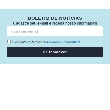
BOLETIM DE NOTÍCIAS
Cadastre seu e-mail e receba nosso informativo!
Li e aceito os termos de
Política e Privacidade
.
Se inscrever
Câmara da Indústria, Comércio e Serviços surgiu em 2005,
para suprir a necessidade da região de ter um organismo
que fosse o articulador da classe empresarial.
Contato: