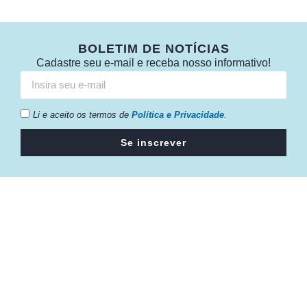
BOLETIM DE NOTÍCIAS
Cadastre seu e-mail e receba nosso informativo!
Li e aceito os termos de
Política e Privacidade
.
Se inscrever
Câmara da Indústria, Comércio e Serviços surgiu em 2005,
para suprir a necessidade da região de ter um organismo
que fosse o articulador da classe empresarial.
Contato: