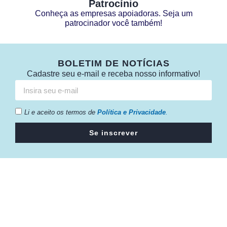
Patrocínio
Conheça as empresas apoiadoras. Seja um
patrocinador você também!
BOLETIM DE NOTÍCIAS
Cadastre seu e-mail e receba nosso informativo!
Li e aceito os termos de
Política e Privacidade
.
Se inscrever
Câmara da Indústria, Comércio e Serviços surgiu em 2005,
para suprir a necessidade da região de ter um organismo
que fosse o articulador da classe empresarial.