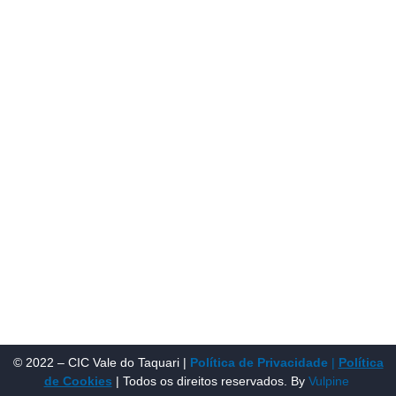
Contato:
Atendimento de segunda à sexta, das 9h às 18h.
55 (51) 3011 6982
cic@cicvaledotaquari.com.br
contato@cicvaledotaquari.com.br
Endereço:
Rua Silva Jardim, 96 Lajeado, Rio Grande do Sul –
Brasil CEP: 95900-000
Redes Sociais:
© 2022 – CIC Vale do Taquari |
Política de Privacidade
|
Política
de Cookies
| Todos os direitos reservados. By
Vulpine