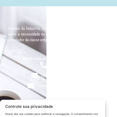
Câmara da Indústria, Comércio e Serviços surgiu em 2005, para
suprir a necessidade da região de ter um organismo que fosse o
articulador da classe empresarial.
Contato:
Atendimento de segunda à sexta, das 9h às 18h.
55 (51) 3011 6982
cic@cicvaledotaquari.com.br
contato@cicvaledotaquari.com.br
Endereço:
Rua Silva Jardim, 96 Lajeado, Rio Grande do Sul – Brasil
Controle sua privacidade
CEP: 95900-000
Nosso site usa cookies para melhorar a navegação. O consentimento nos