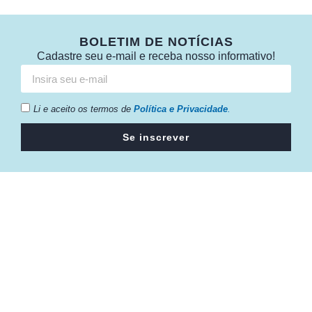
BOLETIM DE NOTÍCIAS
Cadastre seu e-mail e receba nosso informativo!
Li e aceito os termos de
Política e Privacidade
.
Se inscrever
Câmara da Indústria, Comércio e Serviços surgiu em 2005,
para suprir a necessidade da região de ter um organismo
que fosse o articulador da classe empresarial.
Contato:
Atendimento de segunda à sexta, das 9h às 18h.