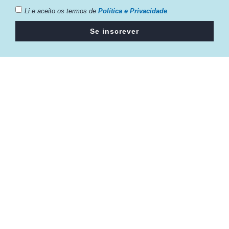
Li e aceito os termos de
Política e Privacidade
.
Se inscrever
Câmara da Indústria, Comércio e Serviços surgiu em 2005,
para suprir a necessidade da região de ter um organismo
que fosse o articulador da classe empresarial.
Contato:
Atendimento de segunda à sexta, das 9h às 18h.
55 (51) 3011 6982
cic@cicvaledotaquari.com.br
contato@cicvaledotaquari.com.br