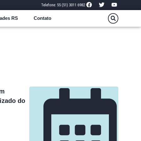
Telefone: 55 (51) 3011 6982
ades RS
Contato
em
lizado do