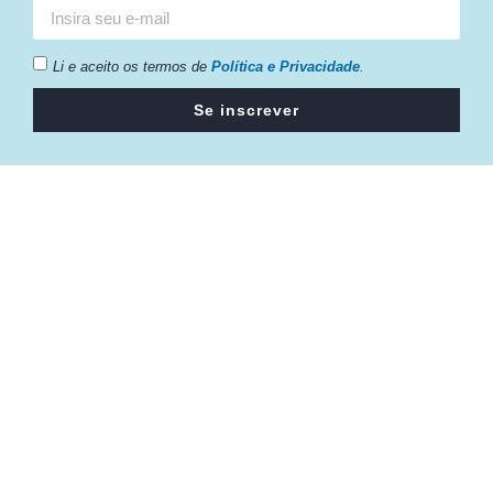
Li e aceito os termos de
Política e Privacidade
.
Se inscrever
Câmara da Indústria, Comércio e Serviços surgiu em 2005,
para suprir a necessidade da região de ter um organismo
que fosse o articulador da classe empresarial.
Contato:
Atendimento de segunda à sexta, das 9h às 18h.
55 (51) 3011 6982
cic@cicvaledotaquari.com.br