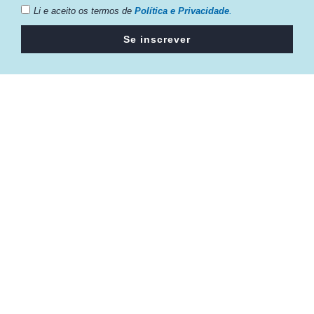
Li e aceito os termos de
Política e Privacidade
.
Se inscrever
Câmara da Indústria, Comércio e Serviços surgiu em 2005,
para suprir a necessidade da região de ter um organismo
que fosse o articulador da classe empresarial.
Contato:
Atendimento de segunda à sexta, das 9h às 18h.
55 (51) 3011 6982
cic@cicvaledotaquari.com.br
contato@cicvaledotaquari.com.br