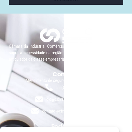
Câmara da Indústria, Comércio e Serviços surgiu em 2005, para
suprir a necessidade da região de ter um organismo que fosse o
articulador da classe empresarial.
Contato:
Atendimento de segunda à sexta, das 9h às 18h.
55 (51) 3011 6982
cic@cicvaledotaquari.com.br
contato@cicvaledotaquari.com.br
Endereço: