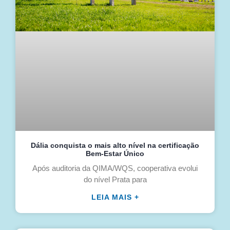
Dália conquista o mais alto nível na certificação
Bem-Estar Único
Após auditoria da QIMA/WQS, cooperativa evolui
do nível Prata para
LEIA MAIS +