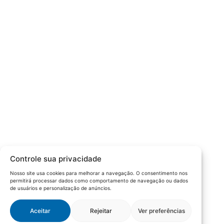
Câmara da Indústria, Comércio e Serviços surgiu em 2005,
para suprir a necessidade da região de ter um organismo
que fosse o articulador da classe empresarial.
Contato:
Atendimento de segunda à sexta, das 9h às 18h.
55 (51) 3011 6982
cic@cicvaledotaquari.com.br
contato@cicvaledotaquari.com.br
Endereço:
Rua Silva Jardim, 96 Lajeado, Rio Grande do Sul –
Controle sua privacidade
Brasil CEP: 95900-000
Nosso site usa cookies para melhorar a navegação. O consentimento nos
permitirá processar dados como comportamento de navegação ou dados
Redes Sociais:
de usuários e personalização de anúncios.
Aceitar
Rejeitar
Ver preferências