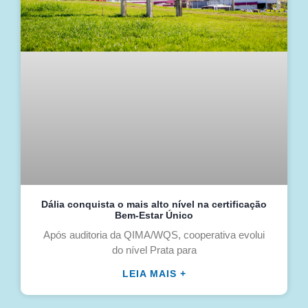
Dália conquista o mais alto nível na certificação
Bem-Estar Único
Após auditoria da QIMA/WQS, cooperativa evolui
do nível Prata para
LEIA MAIS +