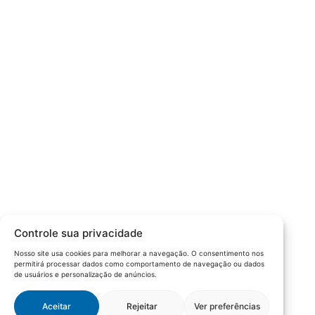
Câmara da Indústria, Comércio e Serviços surgiu em 2005,
para suprir a necessidade da região de ter um organismo
que fosse o articulador da classe empresarial.
Contato:
Atendimento de segunda à sexta, das 9h às 18h.
55 (51) 3011 6982
cic@cicvaledotaquari.com.br
contato@cicvaledotaquari.com.br
Endereço:
Rua Silva Jardim, 96 Lajeado, Rio Grande do Sul –
Controle sua privacidade
Brasil CEP: 95900-000
Nosso site usa cookies para melhorar a navegação. O consentimento nos
permitirá processar dados como comportamento de navegação ou dados
Redes Sociais:
de usuários e personalização de anúncios.
Aceitar
Rejeitar
Ver preferências