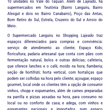
10 unidades no Vale do Taquari. Além de Lajeado, há
supermercados em Teutônia (Bairro Languiru, Bairro
Alesgut e dois no Bairro Canabarro), Poço das Antas,
Bom Retiro do Sul, Estrela, Cruzeiro do Sul e Arroio do
Meio.
O Supermercado Languiru no Shopping Lajeado traz
espaços diferenciados para compras e convivência:
serviço de atendimento ao cliente; Espaço Kids;
floricultura; padaria artesanal que conta com pães com
fermentação natural, bolos e outras delícias; cafeteria,
que oferece lanches e o café, moído na hora; fiamberia;
seção de hortifrúti; horta vertical, com hortaliças que
podem ser colhidas na hora pelo cliente; açougue; espaço
gourmet, local onde os clientes têm a opção de consumir
vinhos, chopp e espumantes, além de carnes preparadas
na parrilla e pizzas assadas na hora, para consumo no
local ou no conforto de casa; e adega, com vinhos e
espumantes nacionais e importados, num espaço