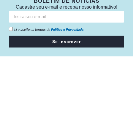
BOLETIM DE NOTÍCIAS
Cadastre seu e-mail e receba nosso informativo!
Li e aceito os termos de
Política e Privacidade
.
Se inscrever
Câmara da Indústria, Comércio e Serviços surgiu em 2005,
para suprir a necessidade da região de ter um organismo
que fosse o articulador da classe empresarial.
Contato:
Atendimento de segunda à sexta, das 9h às 18h.
55 (51) 3011 6982