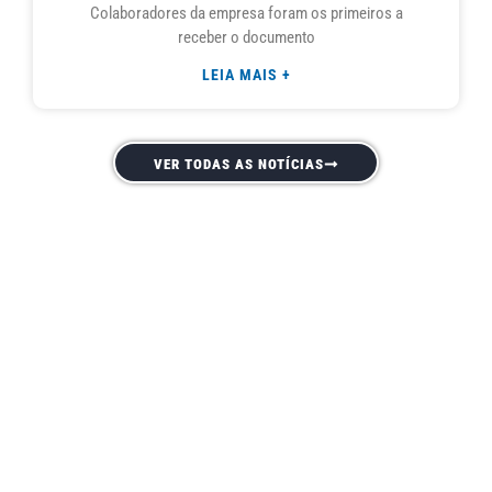
Colaboradores da empresa foram os primeiros a
receber o documento
LEIA MAIS +
VER TODAS AS NOTÍCIAS
APL
O Arranjo Produtivo Local Alimentos e Bebidas VT é
uma iniciativa de um grupo de empresários liderados
pela Associação Comercial e Industrial (Acil Lajeado),
Câmara da Indústria Comércio e Serviços do Vale do
Taquari com apoio do Sebrae.