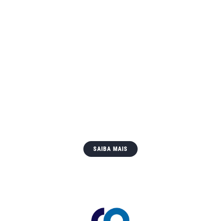
Associados
A entidade regional atua aliando-se às entidades e
lideranças regionais na defesa de causas coletivas. é
formada por 18 entidades empresariais municipais
do Vale do Taquari que representam um universo de
3,2 mil empresas associadas.
SAIBA MAIS