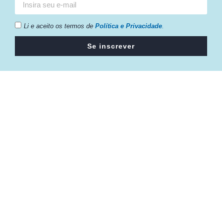
Li e aceito os termos de
Política e Privacidade
.
Se inscrever
Câmara da Indústria, Comércio e Serviços surgiu em 2005,
para suprir a necessidade da região de ter um organismo
que fosse o articulador da classe empresarial.
Contato:
Atendimento de segunda à sexta, das 9h às 18h.
55 (51) 3011 6982
cic@cicvaledotaquari.com.br
contato@cicvaledotaquari.com.br