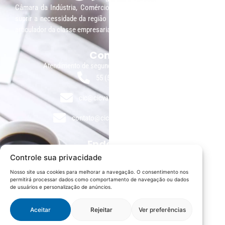
Câmara da Indústria, Comércio e Serviços surgiu em 2005, para
suprir a necessidade da região de ter um organismo que fosse o
articulador da classe empresarial.
Contato:
Atendimento de segunda à sexta, das 9h às 18h.
55 (51) 3011 6982
cic@cicvaledotaquari.com.br
contato@cicvaledotaquari.com.br
Endereço:
Rua Silva Jardim, 96 Lajeado, Rio Grande do Sul – Brasil
Controle sua privacidade
CEP: 95900-000
Nosso site usa cookies para melhorar a navegação. O consentimento nos
permitirá processar dados como comportamento de navegação ou dados
Redes Sociais:
de usuários e personalização de anúncios.
Aceitar
Rejeitar
Ver preferências