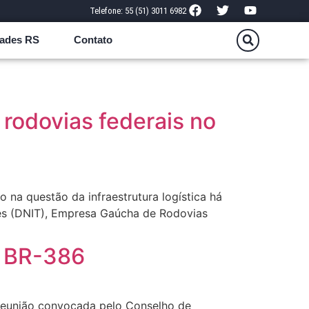
Telefone: 55 (51) 3011 6982
ades RS
Contato
rodovias federais no
na questão da infraestrutura logística há
es (DNIT), Empresa Gaúcha de Rodovias
a BR-386
 reunião convocada pelo Conselho de