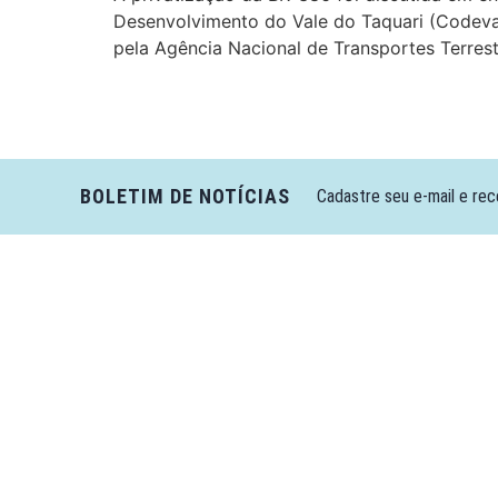
Desenvolvimento do Vale do Taquari (Codevat
pela Agência Nacional de Transportes Terrest
BOLETIM DE NOTÍCIAS
Cadastre seu e-mail e rec
Câmara da Indústria, Comércio e Serviços surgiu em 2005,
para suprir a necessidade da região de ter um organismo que
fosse o articulador da classe empresarial.