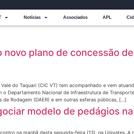
T
Notícias
Associados
APL
Cid
o novo plano de concessão de 
 Vale do Taquari (CIC VT) tem acompanhado e vem atuando 
 o Departamento Nacional de Infraestrutura de Transport
 de Rodagem (DAER) e em outras esferas públicas, […]
gociar modelo de pedágios n
ncontro na manhã desta segunda-feira (13), na Univates. A